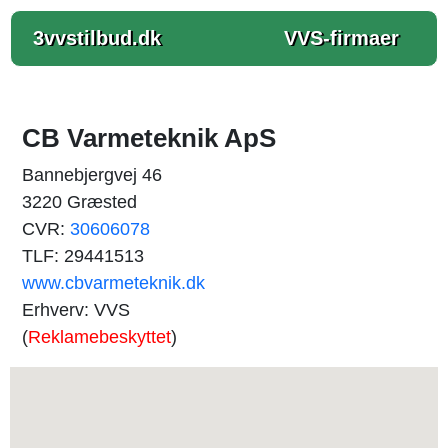
3vvstilbud.dk
VVS-firmaer
CB Varmeteknik ApS
Bannebjergvej 46
3220 Græsted
CVR:
30606078
TLF: 29441513
www.cbvarmeteknik.dk
Erhverv: VVS
(
Reklamebeskyttet
)