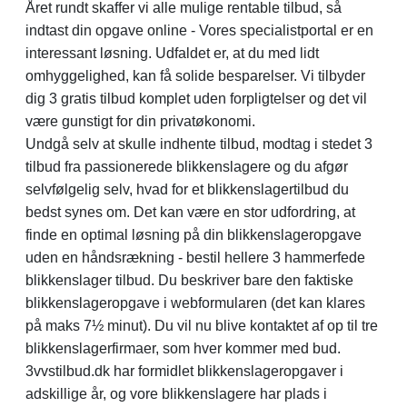
Året rundt skaffer vi alle mulige rentable tilbud, så
indtast din opgave online - Vores specialistportal er en
interessant løsning. Udfaldet er, at du med lidt
omhyggelighed, kan få solide besparelser. Vi tilbyder
dig 3 gratis tilbud komplet uden forpligtelser og det vil
være gunstigt for din privatøkonomi.
Undgå selv at skulle indhente tilbud, modtag i stedet 3
tilbud fra passionerede blikkenslagere og du afgør
selvfølgelig selv, hvad for et blikkenslagertilbud du
bedst synes om. Det kan være en stor udfordring, at
finde en optimal løsning på din blikkenslageropgave
uden en håndsrækning - bestil hellere 3 hammerfede
blikkenslager tilbud. Du beskriver bare den faktiske
blikkenslageropgave i webformularen (det kan klares
på maks 7½ minut). Du vil nu blive kontaktet af op til tre
blikkenslagerfirmaer, som hver kommer med bud.
3vvstilbud.dk har formidlet blikkenslageropgaver i
adskillige år, og vore blikkenslagere har plads i