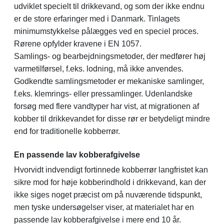
udviklet specielt til drikkevand, og som der ikke endnu
er de store erfaringer med i Danmark. Tinlagets
minimumstykkelse pålægges ved en speciel proces.
Rørene opfylder kravene i EN 1057.
Samlings- og bearbejdningsmetoder, der medfører høj
varmetilførsel, f.eks. lodning, må ikke anvendes.
Godkendte samlingsmetoder er mekaniske samlinger,
f.eks. klemrings- eller pressamlinger. Udenlandske
forsøg med flere vandtyper har vist, at migrationen af
kobber til drikkevandet for disse rør er betydeligt mindre
end for traditionelle kobberrør.
En passende lav kobberafgivelse
Hvorvidt indvendigt fortinnede kobberrør langfristet kan
sikre mod for høje kobberindhold i drikkevand, kan der
ikke siges noget præcist om på nuværende tidspunkt,
men tyske undersøgelser viser, at materialet har en
passende lav kobberafgivelse i mere end 10 år.