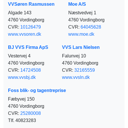
VVSøren Rasmussen
Moe A/S
Algade 143
Næstvedvej 1
4760 Vordingborg
4760 Vordingborg
CVR:
10126479
CVR:
64045628
www.vvsoren.dk
www.moe.dk
BJ VVS Firma ApS
VVS Lars Nielsen
Vestervej 4
Falunvej 10
4760 Vordingborg
4760 Vordingborg
CVR:
14724508
CVR:
32165559
www.vvsbj.dk
www.vvsln.dk
Foss blik- og tagentreprise
Fæbyvej 150
4760 Vordingborg
CVR:
25280008
Tlf. 40823283