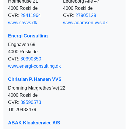
Holmehuse 21
Ledreborg Allé 47
4000 Roskilde
4000 Roskilde
CVR:
29411964
CVR:
27905129
www.c5vvs.dk
www.adamsen-vvs.dk
Energi Consulting
Enghaven 69
4000 Roskilde
CVR:
30390350
www.energi-consulting.dk
Christian P. Hansen VVS
Dronning Margrethes Vej 22
4000 Roskilde
CVR:
39590573
Tlf. 20482479
ABAK Kloakservice A/S