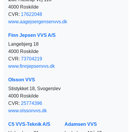
4000 Roskilde
CVR:
17622048
www.aagejoergensenvvs.dk
Finn Jepsen VVS A/S
Langebjerg 18
4000 Roskilde
CVR:
73704219
www.finnjepsenvvs.dk
Olsson VVS
Stistykket 18, Svogerslev
4000 Roskilde
CVR:
25774396
www.olssonvvs.dk
C5 VVS-Teknik A/S
Adamsen VVS