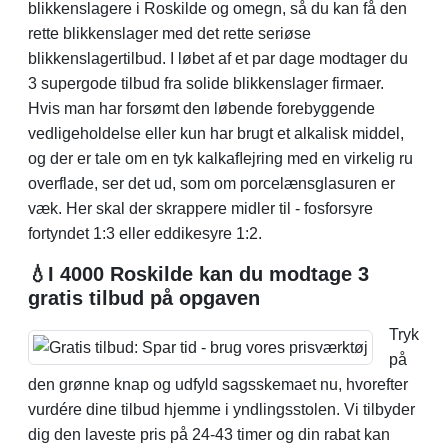
blikkenslagere i Roskilde og omegn, så du kan få den
rette blikkenslager med det rette seriøse
blikkenslagertilbud. I løbet af et par dage modtager du
3 supergode tilbud fra solide blikkenslager firmaer.
Hvis man har forsømt den løbende forebyggende
vedligeholdelse eller kun har brugt et alkalisk middel,
og der er tale om en tyk kalkaﬂejring med en virkelig ru
overflade, ser det ud, som om porcelænsglasuren er
væk. Her skal der skrappere midler til - fosforsyre
fortyndet 1:3 eller eddikesyre 1:2.
💧I 4000 Roskilde kan du modtage 3
gratis tilbud på opgaven
Tryk
på
den grønne knap og udfyld sagsskemaet nu, hvorefter
vurdére dine tilbud hjemme i yndlingsstolen. Vi tilbyder
dig den laveste pris på 24-43 timer og din rabat kan