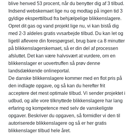
blive henved 53 procent, når du benytter dig af 3 tilbud.
Indsend webskemaet lige nu og modtag på ingen tid 3
gyldige eksperttilbud fra behjælpelige blikkenslagere.
Opret dit gas og vand projekt lige nu, vi kan bistå dig
med 2-3 aldeles gratis vvsarbejde tilbud. Du kan let og
ligetil aflevere din forespørgsel, brug bare ca 8 minutter
på blikkenslagerskemaet, så er din del af processen
afsluttet. Det kan være halvsvært at vurdere, om en
blikkenslager er uovertruffen så prøv denne
landsdækkende onlineportal.
De danske blikkenslagere kommer med en flot pris på
den indlagte opgave, og så kan du herefter frit
acceptere det mest optimale tilbud. Vi sender projektet i
udbud, og alle vore tilknyttede blikkenslagere har lang
erfaring og kompetence med selv de vanskeligste
opgaver. Beskriver du opgaven, så formidler vi den til
autoriserede blikkenslagere og så er her gratis
blikkenslager tilbud hele året.