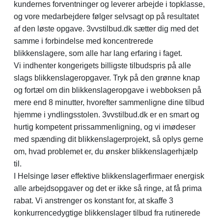
kundernes forventninger og leverer arbejde i topklasse,
og vore medarbejdere følger selvsagt op på resultatet
af den løste opgave. 3vvstilbud.dk sætter dig med det
samme i forbindelse med koncentrerede
blikkenslagere, som alle har lang erfaring i faget.
Vi indhenter kongerigets billigste tilbudspris på alle
slags blikkenslageropgaver. Tryk på den grønne knap
og fortæl om din blikkenslageropgave i webboksen på
mere end 8 minutter, hvorefter sammenligne dine tilbud
hjemme i yndlingsstolen. 3vvstilbud.dk er en smart og
hurtig kompetent prissammenligning, og vi imødeser
med spænding dit blikkenslagerprojekt, så oplys gerne
om, hvad problemet er, du ønsker blikkenslagerhjælp
til.
I Helsinge løser effektive blikkenslagerfirmaer energisk
alle arbejdsopgaver og det er ikke så ringe, at få prima
rabat. Vi anstrenger os konstant for, at skaffe 3
konkurrencedygtige blikkenslager tilbud fra rutinerede