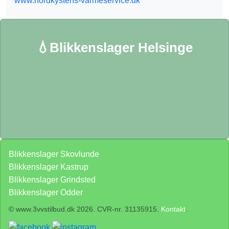
www.nordkystens-varmeservice.dk
💧Blikkenslager Helsinge
Blikkenslager Skovlunde
Blikkenslager Kastrup
Blikkenslager Grindsted
Blikkenslager Odder
© www.3vvstilbud.dk 2026. CVR-nr. 31135915.
Kontakt
.