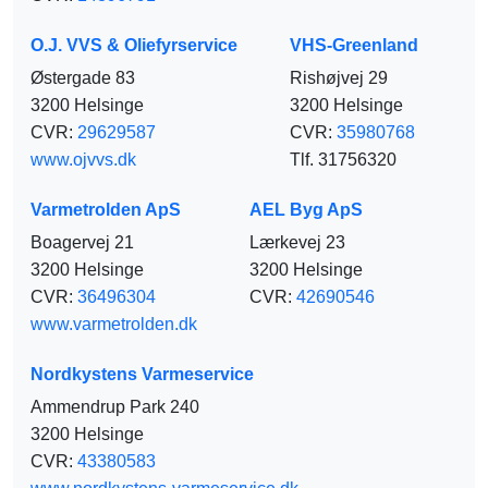
O.J. VVS & Oliefyrservice
VHS-Greenland
Østergade 83
Rishøjvej 29
3200 Helsinge
3200 Helsinge
CVR:
29629587
CVR:
35980768
www.ojvvs.dk
Tlf. 31756320
Varmetrolden ApS
AEL Byg ApS
Boagervej 21
Lærkevej 23
3200 Helsinge
3200 Helsinge
CVR:
36496304
CVR:
42690546
www.varmetrolden.dk
Nordkystens Varmeservice
Ammendrup Park 240
3200 Helsinge
CVR:
43380583