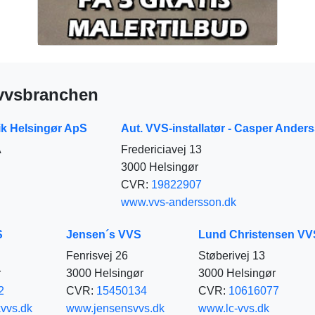
 vvsbranchen
k Helsingør ApS
Aut. VVS-installatør - Casper Ander
A
Fredericiavej 13
3000 Helsingør
CVR:
19822907
www.vvs-andersson.dk
S
Jensen´s VVS
Lund Christensen V
Fenrisvej 26
Støberivej 13
r
3000 Helsingør
3000 Helsingør
2
CVR:
15450134
CVR:
10616077
vvs.dk
www.jensensvvs.dk
www.lc-vvs.dk