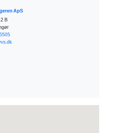
ageren ApS
12 B
ngør
5505
vs.dk