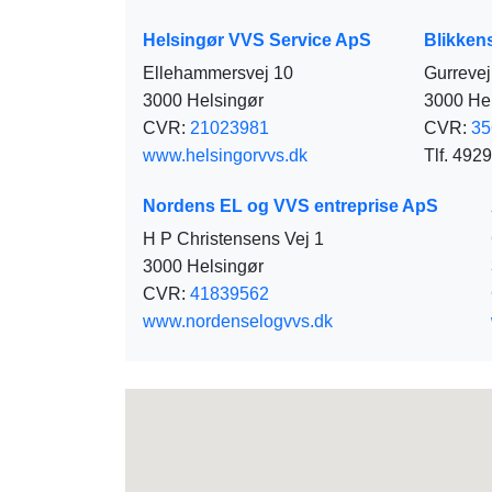
Helsingør VVS Service ApS
Blikken
Ellehammersvej 10
Gurrevej
3000 Helsingør
3000 He
CVR:
21023981
CVR:
35
www.helsingorvvs.dk
Tlf. 492
Nordens EL og VVS entreprise ApS
H P Christensens Vej 1
3000 Helsingør
CVR:
41839562
www.nordenselogvvs.dk