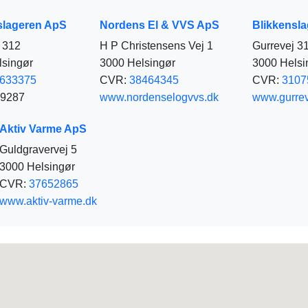
slageren ApS
Nordens El & VVS ApS
Blikkensl
 312
H P Christensens Vej 1
Gurrevej 3
lsingør
3000 Helsingør
3000 Helsi
633375
CVR:
38464345
CVR:
3107
99287
www.nordenselogvvs.dk
www.gurrev
Aktiv Varme ApS
Guldgravervej 5
3000 Helsingør
CVR:
37652865
www.aktiv-varme.dk