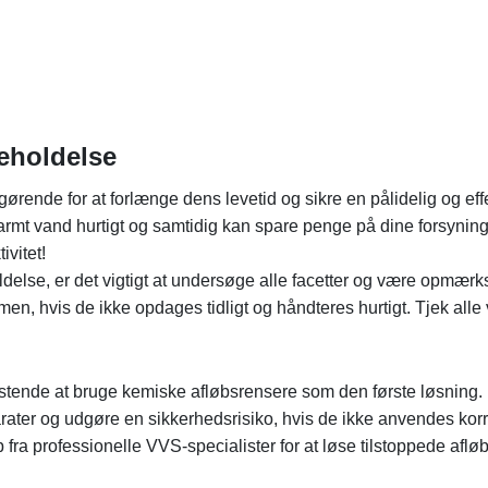
eholdelse
gørende for at forlænge dens levetid og sikre en pålidelig og ef
il varmt vand hurtigt og samtidig kan spare penge på dine forsyni
ivitet!
delse, er det vigtigt at undersøge alle facetter og være opmæ
, hvis de ikke opdages tidligt og håndteres hurtigt. Tjek alle 
 fristende at bruge kemiske afløbsrensere som den første løsni
ater og udgøre en sikkerhedsrisiko, hvis de ikke anvendes korr
fra professionelle VVS-specialister for at løse tilstoppede afløb