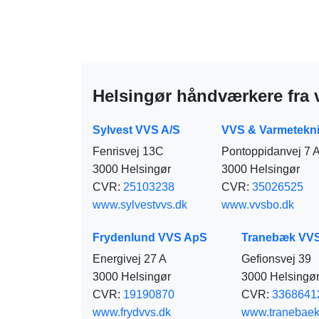
Helsingør håndværkere fra
Sylvest VVS A/S
VVS & Varmetekni
Fenrisvej 13C
Pontoppidanvej 7 
3000 Helsingør
3000 Helsingør
CVR:
25103238
CVR:
35026525
www.sylvestvvs.dk
www.vvsbo.dk
Frydenlund VVS ApS
Tranebæk VV
Energivej 27 A
Gefionsvej 39
3000 Helsingør
3000 Helsingø
CVR:
19190870
CVR:
3368641
www.frydvvs.dk
www.tranebaek