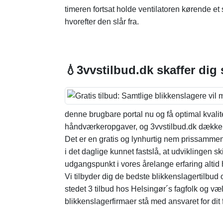
timeren fortsat holde ventilatoren kørende et s
hvorefter den slår fra.
💧3vvstilbud.dk skaffer dig
denne brugbare portal nu og få optimal kvalitet 
håndværkeropgaver, og 3vvstilbud.dk dækker 
Det er en gratis og lynhurtig nem prissammenli
i det daglige kunnet fastslå, at udviklingen sk
udgangspunkt i vores årelange erfaring altid 
Vi tilbyder dig de bedste blikkenslagertilbud o
stedet 3 tilbud hos Helsingør´s fagfolk og vælg
blikkenslagerfirmaer stå med ansvaret for dit