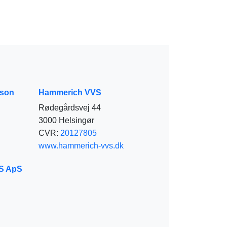
sson
Hammerich VVS
Rødegårdsvej 44
3000 Helsingør
CVR:
20127805
www.hammerich-vvs.dk
VS ApS