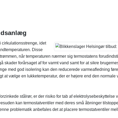
ndsanlæg
cirkulationsstrenge, idet
 vandtemperaturen. Disse
dstrømmen, når temperaturen nærmer sig termostatens forudindsti
å skader forårsaget af for varmt vand samt for at sikre brugerne
trenge med god isolering kan den reducerede varmeafledning føre
t at vælge en lukketemperatur, der er højere end den normale 
orzinkede stålrør, er der risiko for tab af elektrolysebeskyttels
esuden kan termostatventiler med deres små åbninger tilstoppe m
 denne problematik anbefales det at placere termostatventiler mel