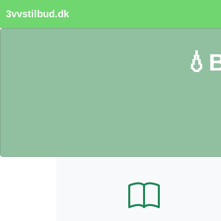
3vvstilbud.dk
💧B