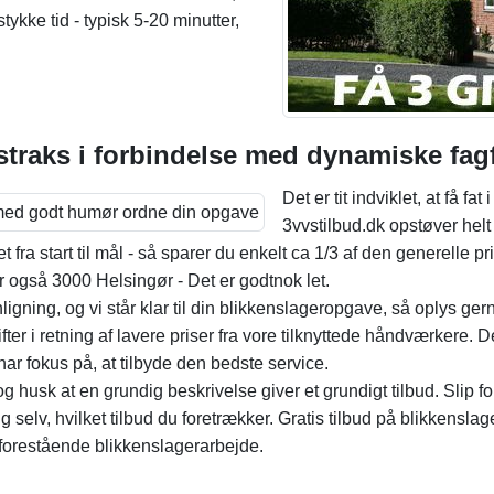
tykke tid - typisk 5-20 minutter,
 straks i forbindelse med dynamiske fag
Det er tit indviklet, at få f
3vvstilbud.dk opstøver hel
fra start til mål - så sparer du enkelt ca 1/3 af den generelle pris
også 3000 Helsingør - Det er godtnok let.
gning, og vi står klar til din blikkenslageropgave, så oplys gern
ifter i retning af lavere priser fra vore tilknyttede håndværkere. D
har fokus på, at tilbyde den bedste service.
g husk at en grundig beskrivelse giver et grundigt tilbud. Slip for
 selv, hvilket tilbud du foretrækker. Gratis tilbud på blikkenslag
 forestående blikkenslagerarbejde.