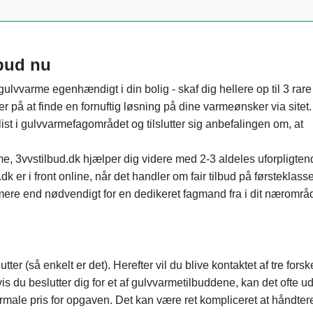
lbud nu
 gulvvarme egenhændigt i din bolig - skaf dig hellere op til 3 rare
r på at finde en fornuftig løsning på dine varmeønsker via sitet.
st i gulvvarmefagområdet og tilslutter sig anbefalingen om, at
 3vvstilbud.dk hjælper dig videre med 2-3 aldeles uforpligten
dk er i front online, når det handler om fair tilbud på førsteklass
ere end nødvendigt for en dedikeret fagmand fra i dit nærområ
r (så enkelt er det). Herefter vil du blive kontaktet af tre forsk
vis du beslutter dig for et af gulvvarmetilbuddene, kan det ofte u
normale pris for opgaven. Det kan være ret kompliceret at håndte