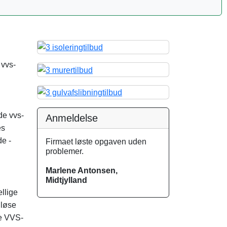
 vvs-
de vvs-
Anmeldelse
es
de -
Firmaet løste opgaven uden
problemer.
Marlene Antonsen,
Midtjylland
ellige
dløse
re VVS-