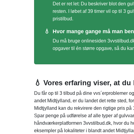
Det er ret let: Du beskriver blot den 
resten. I løbet af 39 timer vil op til 
pristilbud.
💧
Hvor mange gange må man beny
Du må bruge onlinesiden 3vvstilbud.dk 
opgaver til én større opgave, så du kan
💧 Vores erfaring viser, at d
Du får op til 3 tilbud på dine vvs´erproblemer o
andet Midtjylland, er du landet det rette sted, fo
Midtjylland kan du rekvirere den rigtige pris p
Spar penge på udførelse af alle typer af gulvv
håndværkerplatformen 3vvstilbud.dk, hvor du hur
eksempler på lokaliteter i blandt andet Midtjyll