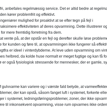
ri, anbefales regelmæssig service. Det er altid bedre at regelm
iden kører problemfrit og effektivt.
eniører mulighed for proaktivt at se efter tegn på fejl i
maksimere effektiviteten af ​​deres opvarmning. Dette illustrerer og
for mere fremtidig forretning fra dem.
 vente på, at der opstår en fejl og derefter skulle løse problem
re for kunden og føre til, at opvarmningen ikke fungerer så effekti
 langtfra er ideel i vinterdybderne. At leve uden opvarmning om vin
es helbred, da kolde huse normalt er meget fugtige og kan få folk
ljø er også fysiologisk stressende for mennesker, der er gamle, s
gulvvarme kan variere og i værste fald betyde, at varmeeffekte
emer, der kan opstå, såsom fanget luft i systemet, forkerte elle
er i systemet, ledningsføringsproblemer, zoner, der ikke opvar
føre til inkonsekvent opvarmning, visse rum opvarmes ikke ordent