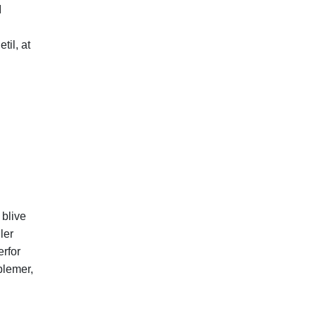
I
til, at
 blive
ler
erfor
blemer,