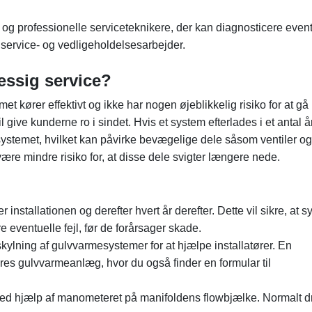
 og professionelle serviceteknikere, der kan diagnosticere even
service- og vedligeholdelsesarbejder.
æssig service?
 kører effektivt og ikke har nogen øjeblikkelig risiko for at gå 
il give kunderne ro i sindet. Hvis et system efterlades i et antal år
i systemet, hvilket kan påvirke bevægelige dele såsom ventiler og
være mindre risiko for, at disse dele svigter længere nede.
r installationen og derefter hvert år derefter. Dette vil sikre, at 
e eventuelle fejl, før de forårsager skade.
skylning af gulvvarmesystemer for at hjælpe installatører. En
 vores gulvvarmeanlæg, hvor du også finder en formular til
 ved hjælp af manometeret på manifoldens flowbjælke. Normalt dri