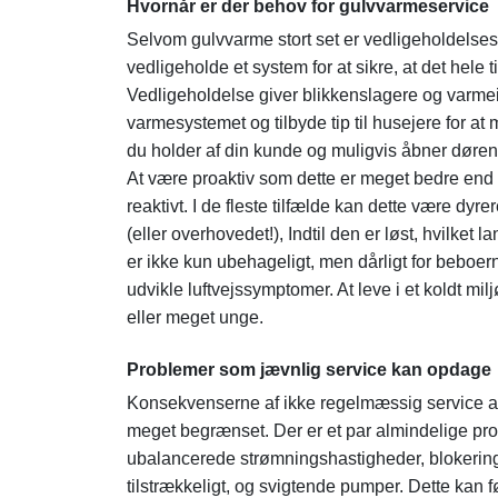
Hvornår er der behov for gulvvarmeservice
Selvom gulvvarme stort set er vedligeholdelsesf
vedligeholde et system for at sikre, at det hele t
Vedligeholdelse giver blikkenslagere og varmeing
varmesystemet og tilbyde tip til husejere for at 
du holder af din kunde og muligvis åbner døren 
At være proaktiv som dette er meget bedre end at
reaktivt. I de fleste tilfælde kan dette være dyre
(eller overhovedet!), Indtil den er løst, hvilket
er ikke kun ubehageligt, men dårligt for beboern
udvikle luftvejssymptomer. At leve i et koldt mi
eller meget unge.
Problemer som jævnlig service kan opdage
Konsekvenserne af ikke regelmæssig service af 
meget begrænset. Der er et par almindelige probl
ubalancerede strømningshastigheder, blokering
tilstrækkeligt, og svigtende pumper. Dette kan 