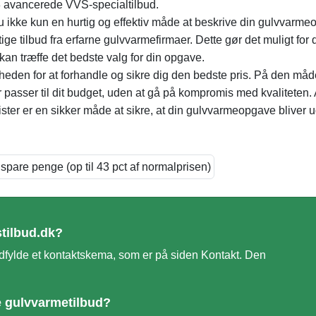
-3 avancerede VVS-specialtilbud.
 ikke kun en hurtig og effektiv måde at beskrive din gulvvarm
e tilbud fra erfarne gulvvarmefirmaer. Dette gør det muligt for d
kan træffe det bedste valg for din opgave.
gheden for at forhandle og sikre dig den bedste pris. På den må
r passer til dit budget, uden at gå på kompromis med kvaliteten. 
ister er en sikker måde at sikre, at din gulvvarmeopgave bliver u
tilbud.dk?
 udfylde et kontaktskema, som er på siden Kontakt. Den
e gulvvarmetilbud?