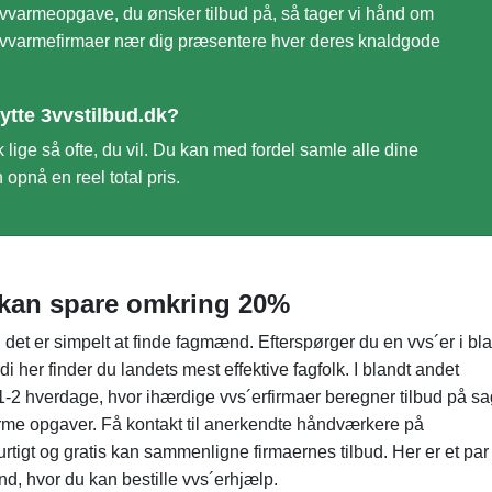
gulvvarmeopgave, du ønsker tilbud på, så tager vi hånd om
3 gulvvarmefirmaer nær dig præsentere hver deres knaldgode
tte 3vvstilbud.dk?
lige så ofte, du vil. Du kan med fordel samle alle dine
 opnå en reel total pris.
u kan spare omkring 20%
g det er simpelt at finde fagmænd. Efterspørger du en vvs´er i bl
rdi her finder du landets mest effektive fagfolk. I blandt andet
å 1-2 hverdage, hvor ihærdige vvs´erfirmaer beregner tilbud på s
arme opgaver. Få kontakt til anerkendte håndværkere på
tigt og gratis kan sammenligne firmaernes tilbud. Her er et par
and, hvor du kan bestille vvs´erhjælp.