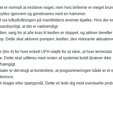
et er normalt at misfarve noget, men hvis brillerne er meget brun
al skylles igennem og gendoseres med en hæmmer.
 via luftudluftningen på manifoldens øverste bjælke. Hvis der e
sandsynligt, at det er nødvendigt.
en, sørg for at alle krav til kedlen er stoppet, og aktiver derefter
op. Dette skal aktivere pumpen, kedlen, den relevante aktuatorve
trin 4) for hver enkelt UFH-sløjfe for at sikre, at hver termosta
e. Dette skal udføres med resten af ​​systemet koldt (kræver ikke
fhængigt.
ter er det klogt at kontrollere, at programmeringen både er et ef
ference.
 klager eller spørgsmål. Dette vil lede dig mod eventuelle pro