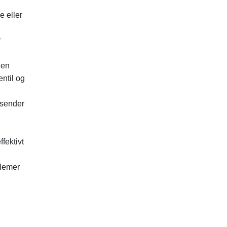
e eller
r
 en
ntil og
t sender
fektivt
blemer