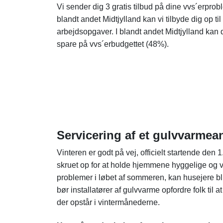
Vi sender dig 3 gratis tilbud på dine vvs´erprob
blandt andet Midtjylland kan vi tilbyde dig op til
arbejdsopgaver. I blandt andet Midtjylland kan du
spare på vvs´erbudgettet (48%).
Servicering af et gulvvarme
Vinteren er godt på vej, officielt startende ​​de
skruet op for at holde hjemmene hyggelige og v
problemer i løbet af sommeren, kan husejere bl
bør installatører af gulvvarme opfordre folk til 
der opstår i vintermånederne.