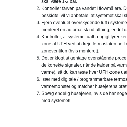
skal være 1-2 bar.
Kontroller farven på vandet i flowmålere. D
beskidte, vil vi anbefale, at systemet sk
Fjern eventuel overskydende luft i systemet
monteret en automatisk udluftning, er det u
Kontroller, at systemet uafhængigt fyrer kedl
zone af UFH ved at dreje termostaten helt 
zoneventilen (hvis monteret).
Det er klogt at gentage ovenstående proces (
de korrekte signaler, når de kalder på varm
varme), så du kan teste hver UFH-zone ua
Især med digitale / programmerbare termosta
varmemønster og matcher husejerens præ
Spørg endelig husejeren, hvis de har nogen
med systemet!