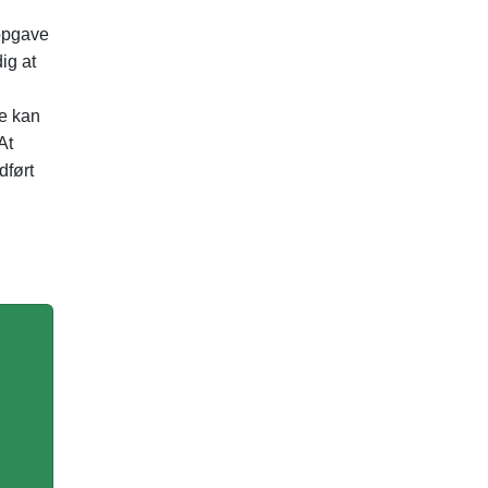
eopgave
ig at
de kan
At
dført