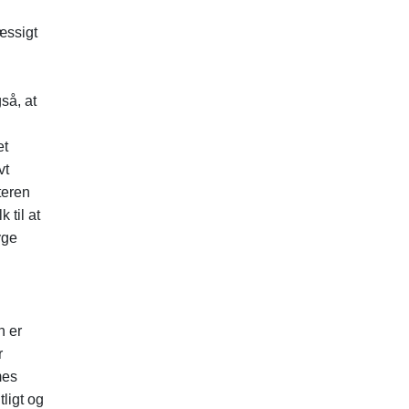
æssigt
så, at
et
vt
teren
 til at
yge
n er
r
mes
ligt og