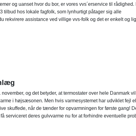
lemer og uanset hvor du bor, er vores vvs´erservice til rådighed. 
 3 tilbud hos lokale fagfolk, som lynhurtigt påtager sig alle
 rekvirere assistance ved villige vvs-folk og det er enkelt og lige
anlæg
n 1. november, og det betyder, at termostater over hele Danmark vil
arme i højsæsonen. Men hvis varmesystemet har udviklet fejl el
ive skuffede, når de tænder for opvarmningen for første gang! D
at få serviceret deres gulvvarme nu for at forhindre eventuelle pro