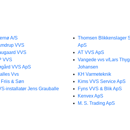
ernø A/S
Thomsen Blikkenslager S
amdrup VVS
ApS
augaard VVS
AT VVS ApS
P VVS
Vangede vvs v/Lars Thy
øgård VVS ApS
Johansen
alles Vvs
KH Varmeteknik
 Friis & Søn
Kims VVS Service ApS
S-installatør Jens Grauballe
Fyns VVS & Blik ApS
Kenvex ApS
M. S. Trading ApS