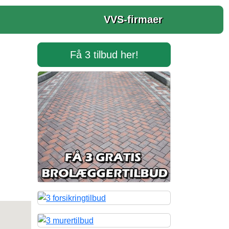
VVS-firmaer
Få 3 tilbud her!