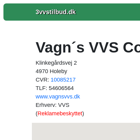
3vvstilbud.dk
Vagn´s VVS C
Klinkegårdsvej 2
4970 Holeby
CVR:
10085217
TLF: 54606564
www.vagnsvvs.dk
Erhverv: VVS
(
Reklamebeskyttet
)