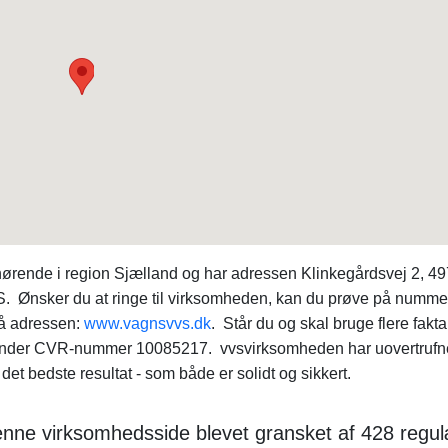
hørende i region Sjælland og har adressen Klinkegårdsvej 2, 4
S. Ønsker du at ringe til virksomheden, kan du prøve på numme
på adressen:
www.vagnsvvs.dk
. Står du og skal bruge flere fakt
nder CVR-nummer 10085217. vvsvirksomheden har uovertrufn
et bedste resultat - som både er solidt og sikkert.
 denne virksomhedsside blevet gransket af 428 regu