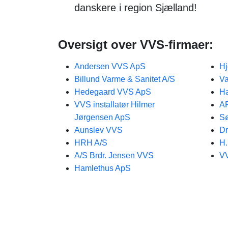
danskere i region Sjælland!
Oversigt over VVS-firmaer:
Andersen VVS ApS
Hj
Billund Varme & Sanitet A/S
V
Hedegaard VVS ApS
H
VVS installatør Hilmer
A
Jørgensen ApS
S
Aunslev VVS
Dr
HRH A/S
H.
A/S Brdr. Jensen VVS
VV
Hamlethus ApS