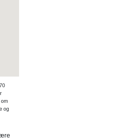
970
r
a om
e og
lære