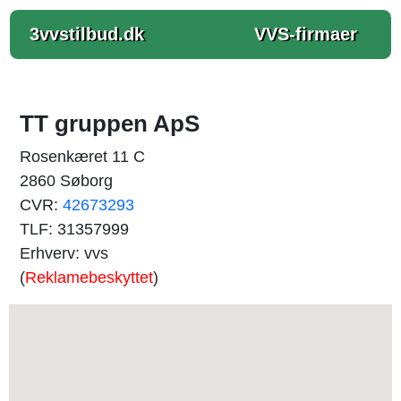
3vvstilbud.dk
VVS-firmaer
TT gruppen ApS
Rosenkæret 11 C
2860 Søborg
CVR:
42673293
TLF: 31357999
Erhverv: vvs
(
Reklamebeskyttet
)