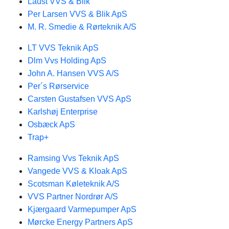
Laust VVS & Blik
Per Larsen VVS & Blik ApS
M. R. Smedie & Rørteknik A/S
LT VVS Teknik ApS
Dlm Vvs Holding ApS
John A. Hansen VVS A/S
Per´s Rørservice
Carsten Gustafsen VVS ApS
Karlshøj Enterprise
Osbæck ApS
Trap+
Ramsing Vvs Teknik ApS
Vangede VVS & Kloak ApS
Scotsman Køleteknik A/S
VVS Partner Nordrør A/S
Kjærgaard Varmepumper ApS
Mørcke Energy Partners ApS