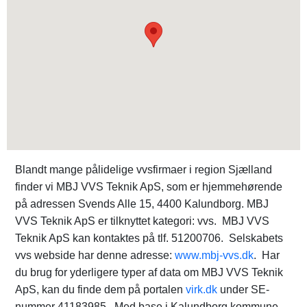
Blandt mange pålidelige vvsfirmaer i region Sjælland
finder vi MBJ VVS Teknik ApS, som er hjemmehørende
på adressen Svends Alle 15, 4400 Kalundborg. MBJ
VVS Teknik ApS er tilknyttet kategori: vvs. MBJ VVS
Teknik ApS kan kontaktes på tlf. 51200706. Selskabets
vvs webside har denne adresse:
www.mbj-vvs.dk
. Har
du brug for yderligere typer af data om MBJ VVS Teknik
ApS, kan du finde dem på portalen
virk.dk
under SE-
nummer 41183985. Med base i Kalundborg kommune