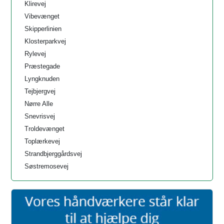
Klirevej
Vibevænget
Skipperlinien
Klosterparkvej
Rylevej
Præstegade
Lyngknuden
Tejbjergvej
Nørre Alle
Snevrisvej
Troldevænget
Toplærkevej
Strandbjerggårdsvej
Søstremosevej