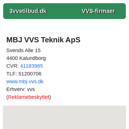
3vvstilbud.dk
VVS-firmaer
MBJ VVS Teknik ApS
Svends Alle 15
4400 Kalundborg
CVR:
41183985
TLF: 51200706
www.mbj-vvs.dk
Erhverv: vvs
(
Reklamebeskyttet
)