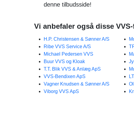
denne tilbudsside!
Vi anbefaler også disse VVS-
H.P. Christensen & Sønner A/S
Mc
Ribe VVS Service A/S
T
Michael Pedersen VVS
Ma
Buur VVS og Kloak
Jy
T.T. Blik VVS & Anlæg ApS
Mu
VVS-Bendixen ApS
LT
Vagner Knudsen & Sønner A/S
Ol
Viborg VVS ApS
Kr