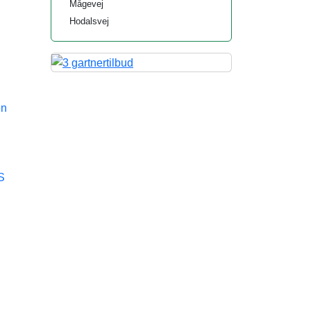
Mågevej
Hodalsvej
en
S