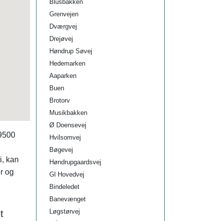
Blusbakken
Grenvejen
Dværgvej
Drejøvej
Høndrup Søvej
Hedemarken
Aaparken
Buen
Brotorv
Musikbakken
Ø Doensevej
 9500
Hvilsomvej
Bøgevej
i, kan
Høndrupgaardsvej
r og
Gl Hovedvej
Bindeledet
Banevænget
Løgstørvej
t