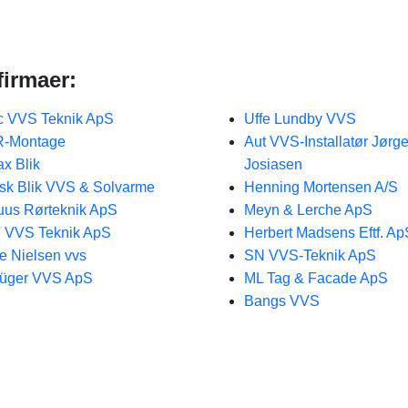
firmaer:
 VVS Teknik ApS
Uffe Lundby VVS
R-Montage
Aut VVS-Installatør Jørg
x Blik
Josiasen
sk Blik VVS & Solvarme
Henning Mortensen A/S
us Rørteknik ApS
Meyn & Lerche ApS
 VVS Teknik ApS
Herbert Madsens Eftf. Ap
e Nielsen vvs
SN VVS-Teknik ApS
üger VVS ApS
ML Tag & Facade ApS
Bangs VVS