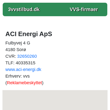
3vvstilbud.dk
VVS-firmaer
ACI Energi ApS
Fulbyvej 4 G
4180 Sorø
CVR:
32650260
TLF: 40335315
www.aci-energi.dk
Erhverv: vvs
(
Reklamebeskyttet
)