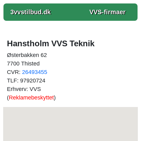
3vvstilbud.dk
VVS-firmaer
Hanstholm VVS Teknik
Østerbakken 62
7700 Thisted
CVR:
26493455
TLF: 97920724
Erhverv: VVS
(
Reklamebeskyttet
)