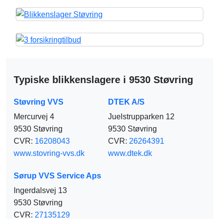
Typiske blikkenslagere i 9530 Støvring
Støvring VVS
DTEK A/S
Mercurvej 4
Juelstrupparken 12
9530 Støvring
9530 Støvring
CVR:
16208043
CVR:
26264391
www.stovring-vvs.dk
www.dtek.dk
Sørup VVS Service Aps
Ingerdalsvej 13
9530 Støvring
CVR:
27135129