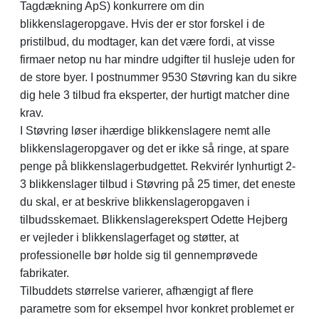
Tagdækning ApS) konkurrere om din
blikkenslageropgave. Hvis der er stor forskel i de
pristilbud, du modtager, kan det være fordi, at visse
firmaer netop nu har mindre udgifter til husleje uden for
de store byer. I postnummer 9530 Støvring kan du sikre
dig hele 3 tilbud fra eksperter, der hurtigt matcher dine
krav.
I Støvring løser ihærdige blikkenslagere nemt alle
blikkenslageropgaver og det er ikke så ringe, at spare
penge på blikkenslagerbudgettet. Rekvirér lynhurtigt 2-
3 blikkenslager tilbud i Støvring på 25 timer, det eneste
du skal, er at beskrive blikkenslageropgaven i
tilbudsskemaet. Blikkenslagerekspert Odette Hejberg
er vejleder i blikkenslagerfaget og støtter, at
professionelle bør holde sig til gennemprøvede
fabrikater.
Tilbuddets størrelse varierer, afhængigt af flere
parametre som for eksempel hvor konkret problemet er