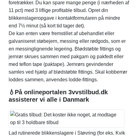
foretrækker. Du kan spare mange penge (i nærheden af
11 pct) med 3 liflige profitable tilbud. Opret din
blikkenslageropgave i kontaktformularen på mindre
end 7½ minut (så kort tid tager det).
De kan enten være fremstillet af ubehandlet eller
galvaniseret støbejern, messing eller rødgods, som er
en messinglignende legering. Blødstøbte fittings og
jernrør skrues sammen med pakgarn og pakfedt eller
med teflon tape (paktape). Jernrørs gevindender
samles ved hjælp af blødstøbte fittings. Skal kobberrør
loddes sammen, anvendes lodde-fittings.
💧På onlineportalen 3vvstilbud.dk
assisterer vi alle i Danmark
Lad rutinerede blikkenslagere i Støvring (for eks. Kvik