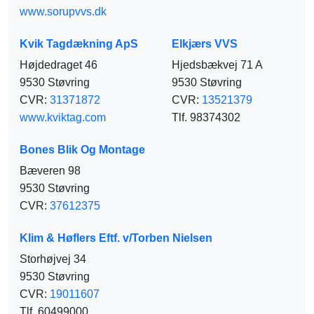
www.sorupvvs.dk
Kvik Tagdækning ApS
Elkjærs VVS
Højdedraget 46
Hjedsbækvej 71 A
9530 Støvring
9530 Støvring
CVR:
31371872
CVR:
13521379
www.kviktag.com
Tlf. 98374302
Bones Blik Og Montage
Bæveren 98
9530 Støvring
CVR:
37612375
Klim & Høflers Eftf. v/Torben Nielsen
Storhøjvej 34
9530 Støvring
CVR:
19011607
Tlf. 60499000