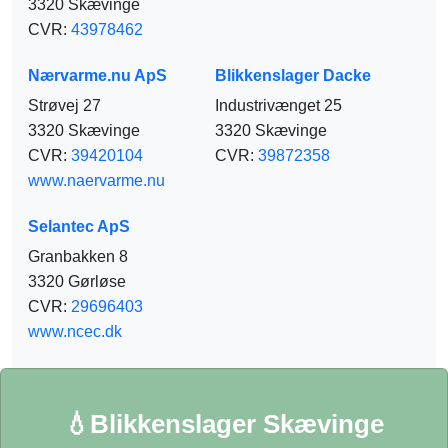
3320 Skævinge
CVR:
43978462
Nærvarme.nu ApS
Blikkenslager Dacke
Strøvej 27
Industrivænget 25
3320 Skævinge
3320 Skævinge
CVR:
39420104
CVR:
39872358
www.naervarme.nu
Selantec ApS
Granbakken 8
3320 Gørløse
CVR:
29696403
www.ncec.dk
💧Blikkenslager Skævinge