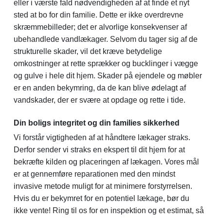
eller i værste fald nødvendigheden af at finde et nyt
sted at bo for din familie. Dette er ikke overdrevne
skræmmebilleder; det er alvorlige konsekvenser af
ubehandlede vandlækager. Selvom du tager sig af de
strukturelle skader, vil det kræve betydelige
omkostninger at rette sprækker og bucklinger i vægge
og gulve i hele dit hjem. Skader på ejendele og møbler
er en anden bekymring, da de kan blive ødelagt af
vandskader, der er svære at opdage og rette i tide.
Din boligs integritet og din families sikkerhed
Vi forstår vigtigheden af at håndtere lækager straks.
Derfor sender vi straks en ekspert til dit hjem for at
bekræfte kilden og placeringen af lækagen. Vores mål
er at gennemføre reparationen med den mindst
invasive metode muligt for at minimere forstyrrelsen.
Hvis du er bekymret for en potentiel lækage, bør du
ikke vente! Ring til os for en inspektion og et estimat, så