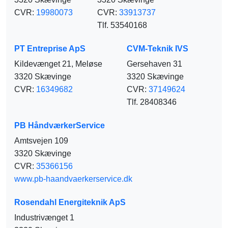
CVR:
19980073
CVR:
33913737
Tlf. 53540168
PT Entreprise ApS
CVM-Teknik IVS
Kildevænget 21, Meløse
Gersehaven 31
3320 Skævinge
3320 Skævinge
CVR:
16349682
CVR:
37149624
Tlf. 28408346
PB HåndværkerService
Amtsvejen 109
3320 Skævinge
CVR:
35366156
www.pb-haandvaerkerservice.dk
Rosendahl Energiteknik ApS
Industrivænget 1