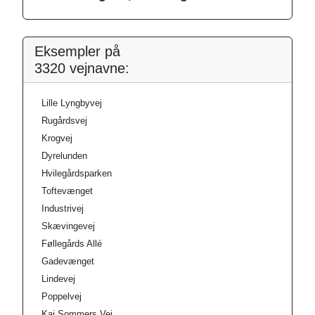
Eksempler på
3320 vejnavne:
Lille Lyngbyvej
Rugårdsvej
Krogvej
Dyrelunden
Hvilegårdsparken
Toftevænget
Industrivej
Skævingevej
Føllegårds Allé
Gadevænget
Lindevej
Poppelvej
Kaj Sommers Vej