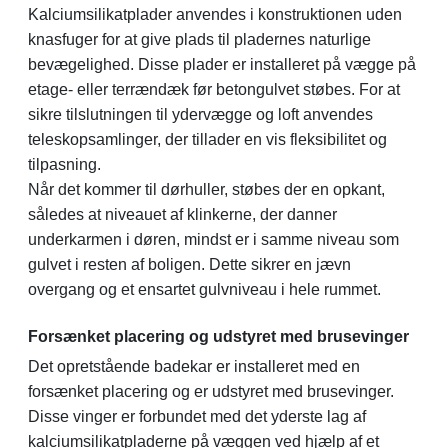
Kalciumsilikatplader anvendes i konstruktionen uden
knasfuger for at give plads til pladernes naturlige
bevægelighed. Disse plader er installeret på vægge på
etage- eller terrændæk før betongulvet støbes. For at
sikre tilslutningen til ydervægge og loft anvendes
teleskopsamlinger, der tillader en vis fleksibilitet og
tilpasning.
Når det kommer til dørhuller, støbes der en opkant,
således at niveauet af klinkerne, der danner
underkarmen i døren, mindst er i samme niveau som
gulvet i resten af boligen. Dette sikrer en jævn
overgang og et ensartet gulvniveau i hele rummet.
Forsænket placering og udstyret med brusevinger
Det opretstående badekar er installeret med en
forsænket placering og er udstyret med brusevinger.
Disse vinger er forbundet med det yderste lag af
kalciumsilikatpladerne på væggen ved hjælp af et