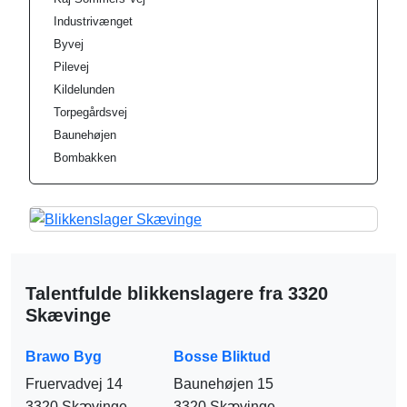
Industrivænget
Byvej
Pilevej
Kildelunden
Torpegårdsvej
Baunehøjen
Bombakken
Talentfulde blikkenslagere fra 3320
Skævinge
Brawo Byg
Bosse Bliktud
Fruervadvej 14
Baunehøjen 15
3320 Skævinge
3320 Skævinge