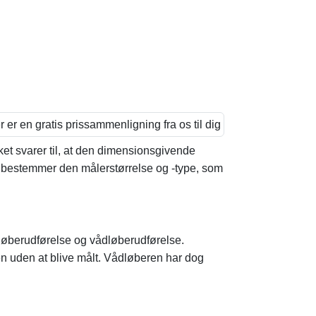
et svarer til, at den dimensionsgivende
 bestemmer den målerstørrelse og -type, som
rløberudførelse og vådløberudførelse.
 uden at blive målt. Vådløberen har dog