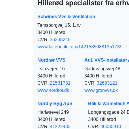
Hillerød specialister fra er
Schønes Vvs & Ventilation
Tamsborgvej 15, 1. tv.
3400 Hillerød
CVR:
36238240
www.facebook.com/1421585088135173/
Nordrør VVS
Aut. VVS-installatø
Damvejen 16
Gadevangsvej 48
3400 Hillerød
3400 Hillerød
CVR:
21531731
CVR:
32693121
www.nordror.dk
www.gronvvs.dk
Nordly Byg ApS
Blik & Varmetech 
Harløsevej 249
Løngangsgade 24 
3400 Hillerød
3400 Hillerød
CVR:
41222433
CVR:
40030913