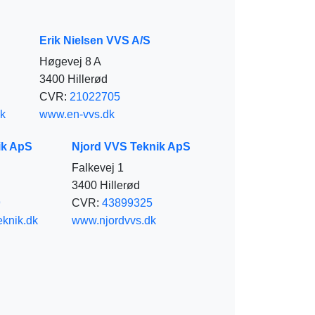
Erik Nielsen VVS A/S
Høgevej 8 A
3400 Hillerød
CVR:
21022705
k
www.en-vvs.dk
ik ApS
Njord VVS Teknik ApS
Falkevej 1
3400 Hillerød
9
CVR:
43899325
eknik.dk
www.njordvvs.dk