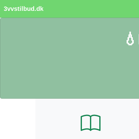
3vvstilbud.dk
💧