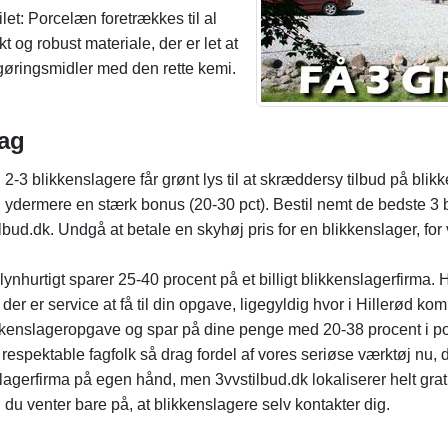
et: Porcelæn foretrækkes til al
t og robust materiale, der er let at
ngøringsmidler med den rette kemi.
sag
2-3 blikkenslagere får grønt lys til at skræddersy tilbud på bli
ydermere en stærk bonus (20-30 pct). Bestil nemt de bedste 3 bl
bud.dk. Undgå at betale en skyhøj pris for en blikkenslager, for 
 lynhurtigt sparer 25-40 procent på et billigt blikkenslagerfirma.
er er service at få til din opgave, ligegyldig hvor i Hillerød k
enslageropgave og spar på dine penge med 20-38 procent i po
respektable fagfolk så drag fordel af vores seriøse værktøj nu, d
enslagerfirma på egen hånd, men 3vvstilbud.dk lokaliserer helt grat
g du venter bare på, at blikkenslagere selv kontakter dig.