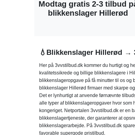
Modtag gratis 2-3 tilbud p
blikkenslager Hillerød
💧Blikkenslager Hillerød → 
Her på 3vvstilbud.dk kommer du hurtigt og hel
kvalitetssikrede og billige blikkenslagere i H
blikkenslageropgave på få minutter til os og b
blikkenslager Hillerød firmaer med skarpe og
Det er lynhurtigt at anvende førnævnte tilbud
alle typer af blikkenslageropgaver hvor som hel
kongeriget. Netportalen 3vvstilbud.dk er en b
blikkenslagertjeneste, der garanterer at op
blikkenslagerarbejde. På 3vvstilbud.dk sparer
favorable supergode pristilbud.