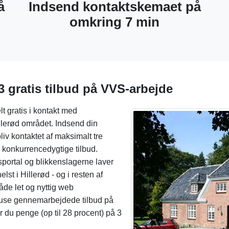
å
Indsend kontaktskemaet på
omkring 7 min
3 gratis tilbud på VVS-arbejde
t gratis i kontakt med
illerød området. Indsend din
liv kontaktet af maksimalt tre
 konkurrencedygtige tilbud.
sportal og blikkenslagerne laver
st i Hillerød - og i resten af
åde let og nyttig web
snuse gennemarbejdede tilbud på
 du penge (op til 28 procent) på 3