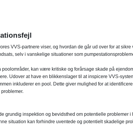
tionsfejl
vores VVS-partnere viser, og hvordan de går ud over for at sikre
dsats, selv i vanskelige situationer som pumpestationsprobleme
 poolområder, kan være kritiske og forårsage skade på ejendomm
øbere. Udover at have en blikkenslager til at inspicere VVS-syste
en inkluderer en pool. Dette giver mulighed for at identificere e
 problemer.
åde grundig inspektion og bevidsthed om potentielle problemer 
nne situation kan forhindre uventede og potentielt skadelige pro