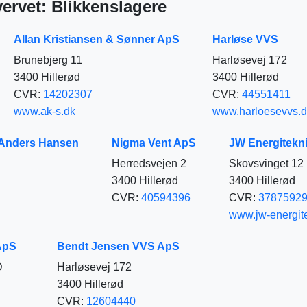
hvervet: Blikkenslagere
Allan Kristiansen & Sønner ApS
Harløse VVS
Brunebjerg 11
Harløsevej 172
3400 Hillerød
3400 Hillerød
CVR:
14202307
CVR:
44551411
www.ak-s.dk
www.harloesevvs.d
r Anders Hansen
Nigma Vent ApS
JW Energitekn
Herredsvejen 2
Skovsvinget 12
3400 Hillerød
3400 Hillerød
CVR:
40594396
CVR:
3787592
www.jw-energit
ApS
Bendt Jensen VVS ApS
D
Harløsevej 172
3400 Hillerød
CVR:
12604440