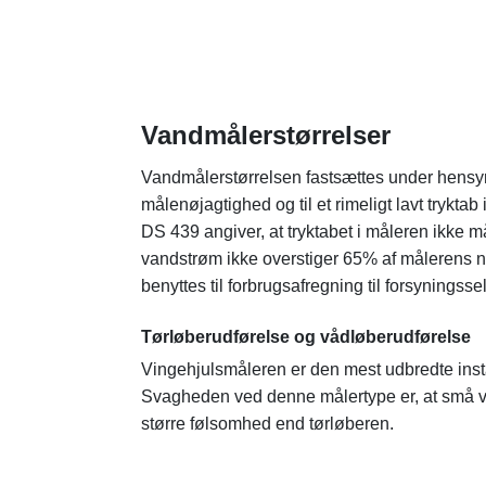
Vandmålerstørrelser
Vandmålerstørrelsen fastsættes under hensyn
målenøjagtighed og til et rimeligt lavt tryktab
DS 439 angiver, at tryktabet i måleren ikke 
vandstrøm ikke overstiger 65% af målerens 
benyttes til forbrugsafregning til forsyningsse
Tørløberudførelse og vådløberudførelse
Vingehjulsmåleren er den mest udbredte inst
Svagheden ved denne målertype er, at små v
større følsomhed end tørløberen.