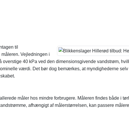
tagen til
 i måleren. Vejledningen i
må overstige 40 kPa ved den dimensionsgivende vandstrøm, hvilk
nominelle værdi. Det bør dog bemærkes, at myndighederne selv
lskabet.
allerede måler hos mindre forbrugere. Måleren findes både i tø
andstrømme, afhængigt af målerstørrelsen, kan passere måleren