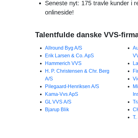
Seneste nyt: 175 travle kunder i r
onlineside!
Talentfulde danske VVS-firma
Allround Byg A/S
Au
Erik Larsen & Co. ApS
V
Hammerich VVS
La
H. P. Christensen & Chr. Berg
Fi
A/S
Vi
Pilegaard-Henriksen A/S
Mi
Kama-Vvs ApS
In
GL VVS A/S
Tr
Bjarup Blik
C
T.