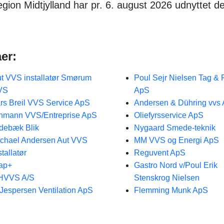
egion Midtjylland har pr. 6. august 2026 udnyttet d
er:
t VVS installatør Smørum
Poul Sejr Nielsen Tag &
VS
ApS
rs Breil VVS Service ApS
Andersen & Dühring vvs
nmann VVS/Entreprise ApS
Oliefyrsservice ApS
debæk Blik
Nygaard Smede-teknik
chael Andersen Aut VVS
MM VVS og Energi ApS
stallatør
Reguvent ApS
ap+
Gastro Nord v/Poul Erik
HVVS A/S
Stenskrog Nielsen
 Jespersen Ventilation ApS
Flemming Munk ApS