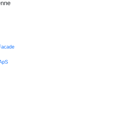
enne
 Facade
 ApS