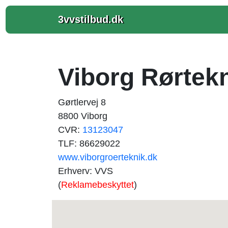
3vvstilbud.dk
Viborg Rørtekn
Gørtlervej 8
8800 Viborg
CVR:
13123047
TLF: 86629022
www.viborgroerteknik.dk
Erhverv: VVS
(
Reklamebeskyttet
)