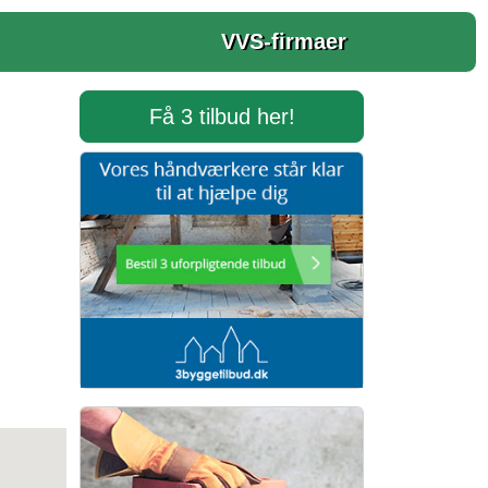
VVS-firmaer
Få 3 tilbud her!