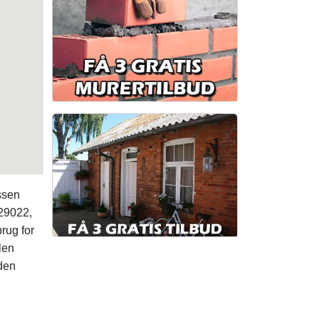
ssen
629022,
brug for
len
 den