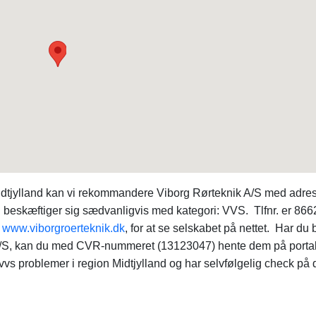
idtjylland kan vi rekommandere Viborg Rørteknik A/S med adre
S beskæftiger sig sædvanligvis med kategori: VVS. Tlfnr. er 86
:
www.viborgroerteknik.dk
, for at se selskabet på nettet. Har du 
 A/S, kan du med CVR-nummeret (13123047) hente dem på porta
 vvs problemer i region Midtjylland og har selvfølgelig check på