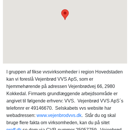
I gruppen af fikse vvsvirksomheder i region Hovedstaden
kan vi foreslå Vejenbrød VVS ApS, som er
hjemmehørende på adressen Vejenbrødvej 66, 2980
Kokkedal. Firmaets grundlæggende arbejdsområde er
angivet til følgende erhverv: VVS. Vejenbrød VVS ApS´s
telefonnr er 49146670. Selskabets vvs website har
webadressen:
www.vejenbrodvvs.dk
. Står du og skal
bruge flere fakta om virksomheden, kan du på sitet
proff.dk
se dem via CVR-nummer 25057759. Vejenbrød