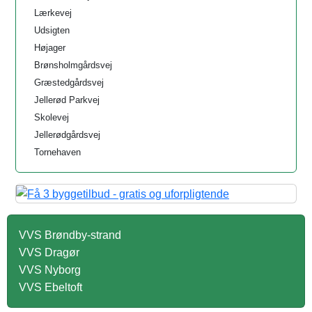
Lærkevej
Udsigten
Højager
Brønsholmgårdsvej
Græstedgårdsvej
Jellerød Parkvej
Skolevej
Jellerødgårdsvej
Tornehaven
VVS Brøndby-strand
VVS Dragør
VVS Nyborg
VVS Ebeltoft