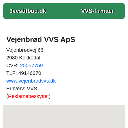
3vvstilbud.dk
VVS-firmaer
Vejenbrød VVS ApS
Vejenbrødvej 66
2980 Kokkedal
CVR:
25057759
TLF: 49146670
www.vejenbrodvvs.dk
Erhverv: VVS
(
Reklamebeskyttet
)