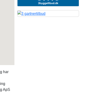
og har
ning
ng ApS