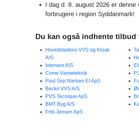
I dag d. 8. august 2026 er denne 
forbrugere i region Syddanmark!
Du kan også indhente tilbud 
Hovedstadens VVS og Kloak
T
A/S
He
Intervent A/S
El
Como Varmeteknik
PJ
Poul Sejr Nielsen El ApS
Fu
Becko VVS A/S
Øs
PVS Tecnique ApS
Br
BMT Byg A/S
Ke
Frits Jensen ApS