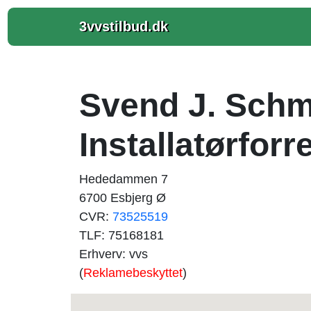
3vvstilbud.dk
Svend J. Schm
Installatørfor
Hededammen 7
6700 Esbjerg Ø
CVR:
73525519
TLF: 75168181
Erhverv: vvs
(
Reklamebeskyttet
)