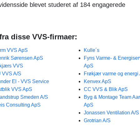
vidensside blevet studeret af 184 engagerede
fra disse VVS-firmaer:
arm VVS ApS
Kulle´s
nrik Sørensen ApS
Fyns Varme- & Energiser
kjærs VVS
ApS
 VVS A/S
Frøkjær varme og energi
nder El - VVS Service
Kenvex ApS
tblik VVS ApS
CC VVS & Blik ApS
andstrup Smeden A/S
Byg & Montage Team Aa
is Consulting ApS
ApS
Jonassen Ventilation A/S
Grotrian A/S