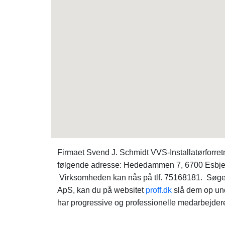
Firmaet Svend J. Schmidt VVS-Installatørforret
følgende adresse: Hededammen 7, 6700 Esbjerg
Virksomheden kan nås på tlf. 75168181. Søger d
ApS, kan du på websitet
proff.dk
slå dem op und
har progressive og professionelle medarbejdere,