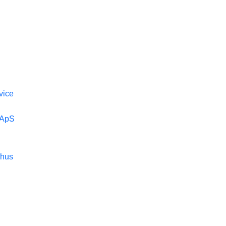
vice
 ApS
rhus