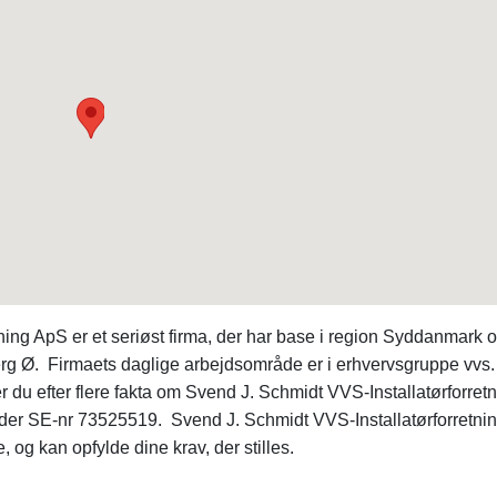
ning ApS er et seriøst firma, der har base i region Syddanmark 
 Ø. Firmaets daglige arbejdsområde er i erhvervsgruppe vvs.
u efter flere fakta om Svend J. Schmidt VVS-Installatørforret
er SE-nr 73525519. Svend J. Schmidt VVS-Installatørforretni
 og kan opfylde dine krav, der stilles.