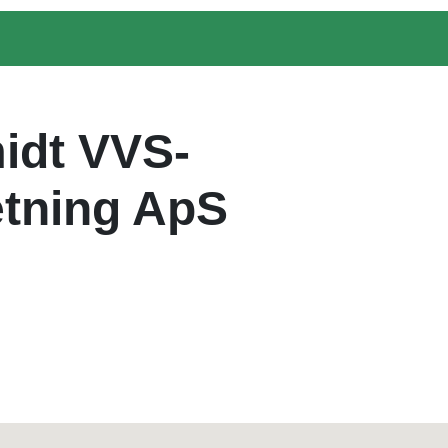
idt VVS-
retning ApS