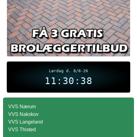
Lørdag d. 8/8-26
11:30:38
VVS Nærum
VVS Nakskov
VVS Langeland
VVS Thisted