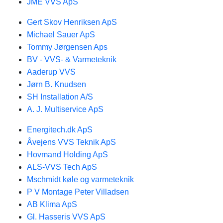
JME VVS ApS
Gert Skov Henriksen ApS
Michael Sauer ApS
Tommy Jørgensen Aps
BV - VVS- & Varmeteknik
Aaderup VVS
Jørn B. Knudsen
SH Installation A/S
A. J. Multiservice ApS
Energitech.dk ApS
Åvejens VVS Teknik ApS
Hovmand Holding ApS
ALS-VVS Tech ApS
Mschmidt køle og varmeteknik
P V Montage Peter Villadsen
AB Klima ApS
Gl. Hasseris VVS ApS