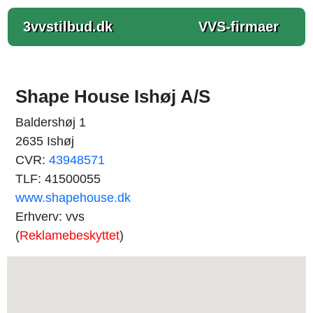
3vvstilbud.dk
VVS-firmaer
Shape House Ishøj A/S
Baldershøj 1
2635 Ishøj
CVR:
43948571
TLF: 41500055
www.shapehouse.dk
Erhverv: vvs
(
Reklamebeskyttet
)