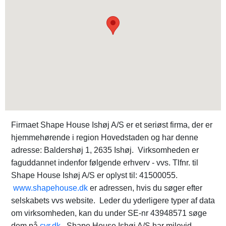
Firmaet Shape House Ishøj A/S er et seriøst firma, der er
hjemmehørende i region Hovedstaden og har denne
adresse: Baldershøj 1, 2635 Ishøj. Virksomheden er
faguddannet indenfor følgende erhverv - vvs. Tlfnr. til
Shape House Ishøj A/S er oplyst til: 41500055.
www.shapehouse.dk
er adressen, hvis du søger efter
selskabets vvs website. Leder du yderligere typer af data
om virksomheden, kan du under SE-nr 43948571 søge
dem på
cvr.dk
. Shape House Ishøj A/S har milevid