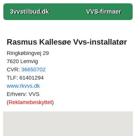
3vvstilbud.dk
VVS-firmaer
Rasmus Kallesøe Vvs-installatør
Ringkøbingvej 29
7620 Lemvig
CVR:
36650702
TLF: 61401294
www.rkvvs.dk
Erhverv: VVS
(
Reklamebeskyttet
)