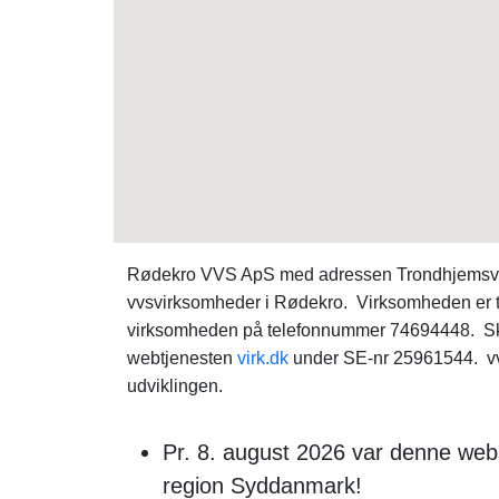
Rødekro VVS ApS med adressen Trondhjemsvej 
vvsvirksomheder i Rødekro. Virksomheden er t
virksomheden på telefonnummer 74694448. Ska
webtjenesten
virk.dk
under SE-nr 25961544. vvsv
udviklingen.
Pr. 8. august 2026 var denne web
region Syddanmark!