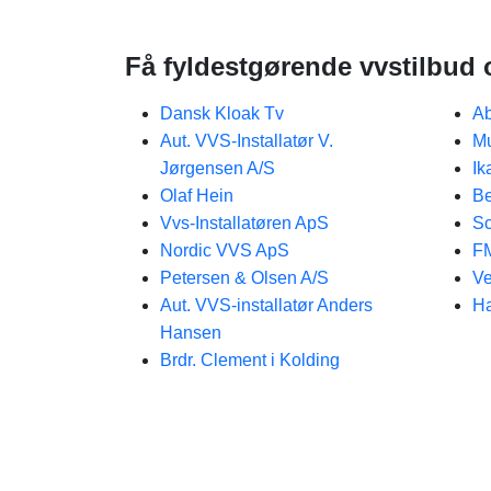
Få fyldestgørende vvstilbud o
Dansk Kloak Tv
Ab
Aut. VVS-Installatør V.
Mu
Jørgensen A/S
Ik
Olaf Hein
Be
Vvs-Installatøren ApS
Sc
Nordic VVS ApS
FM
Petersen & Olsen A/S
Ve
Aut. VVS-installatør Anders
H
Hansen
Brdr. Clement i Kolding