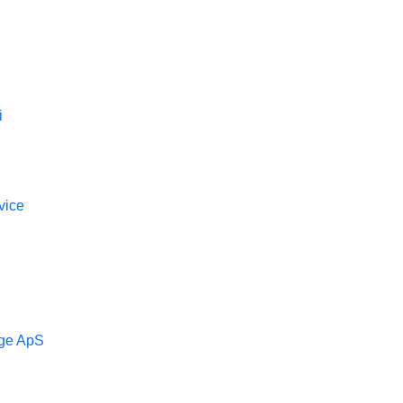
i
vice
ge ApS