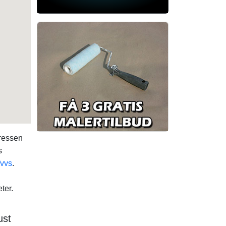
ressen
s
vvs
.
ter.
ust