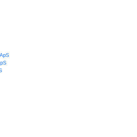
k ApS
ApS
S