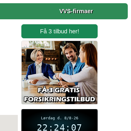
VVS-firmaer
Få 3 tilbud her!
Lørdag d. 8/8-26
22:24:08