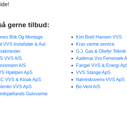
ide!
så gerne tilbud:
nes Blik Og Montage
Kim Breil Hansen VVS
t VVS Installatør & Aut
Kras varme service
oakmester
G.J. Gas & Oliefyr Tekni
MS VVS A/S
Aaderup Vvs Fensmark 
essmann A/S
Fangel VVS & Energi Ap
VS Hjælpen ApS
VVS Stange ApS
BC VVS & Kloak ApS
Nørreskovens-VVS ApS
lentin VVS ApS
Bo-Vent A/S
rdsjællands Gulvvarme