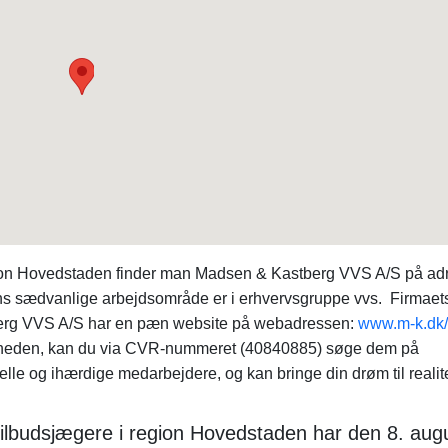
ion Hovedstaden finder man Madsen & Kastberg VVS A/S på ad
s sædvanlige arbejdsområde er i erhvervsgruppe vvs. Firmaet
erg VVS A/S har en pæn website på webadressen:
www.m-k.dk/
omheden, kan du via CVR-nummeret (40840885) søge dem på
elle og ihærdige medarbejdere, og kan bringe din drøm til realite
tilbudsjægere i region Hovedstaden har den 8. aug