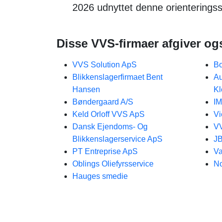
2026 udnyttet denne orienteringss
Disse VVS-firmaer afgiver og
VVS Solution ApS
Bo
Blikkenslagerfirmaet Bent
Au
Hansen
Kl
Bøndergaard A/S
I
Keld Orloff VVS ApS
Vi
Dansk Ejendoms- Og
V
Blikkenslagerservice ApS
J
PT Entreprise ApS
Va
Oblings Oliefyrsservice
No
Hauges smedie