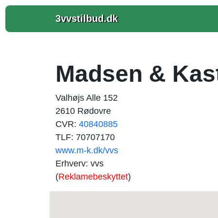
3vvstilbud.dk
Madsen & Kas
Valhøjs Alle 152
2610 Rødovre
CVR:
40840885
TLF: 70707170
www.m-k.dk/vvs
Erhverv: vvs
(
Reklamebeskyttet
)