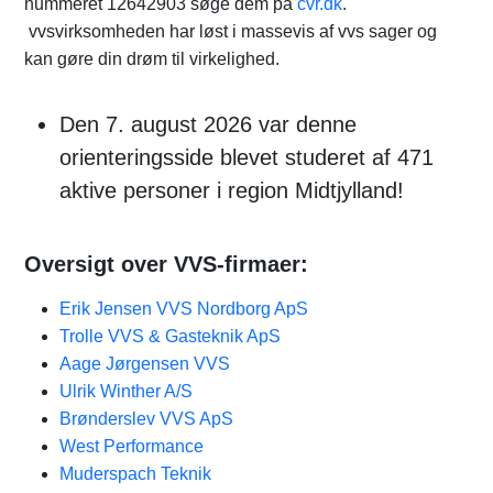
nummeret 12642903 søge dem på
cvr.dk
.
vvsvirksomheden har løst i massevis af vvs sager og
kan gøre din drøm til virkelighed.
Den 7. august 2026 var denne
orienteringsside blevet studeret af 471
aktive personer i region Midtjylland!
Oversigt over VVS-firmaer:
Erik Jensen VVS Nordborg ApS
Trolle VVS & Gasteknik ApS
Aage Jørgensen VVS
Ulrik Winther A/S
Brønderslev VVS ApS
West Performance
Muderspach Teknik