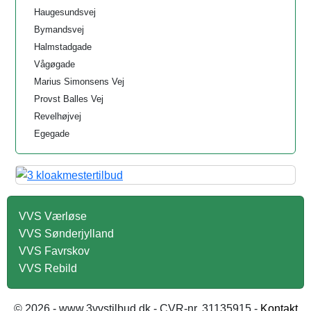
Haugesundsvej
Bymandsvej
Halmstadgade
Vågøgade
Marius Simonsens Vej
Provst Balles Vej
Revelhøjvej
Egegade
VVS Værløse
VVS Sønderjylland
VVS Favrskov
VVS Rebild
© 2026 - www.3vvstilbud.dk - CVR-nr. 31135915 -
Kontakt