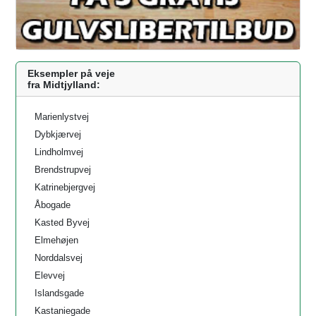
Eksempler på veje
fra Midtjylland:
Marienlystvej
Dybkjærvej
Lindholmvej
Brendstrupvej
Katrinebjergvej
Åbogade
Kasted Byvej
Elmehøjen
Norddalsvej
Elevvej
Islandsgade
Kastaniegade