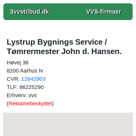
3vvstilbud.dk
VVS-firmaer
Lystrup Bygnings Service /
Tømrermester John d. Hansen.
Høvej 36
8200 Aarhus N
CVR:
12642903
TLF: 86225290
Erhverv: vvs
(
Reklamebeskyttet
)