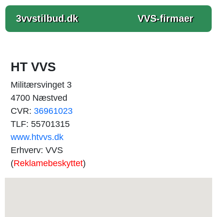
3vvstilbud.dk
VVS-firmaer
HT VVS
Militærsvinget 3
4700 Næstved
CVR:
36961023
TLF: 55701315
www.htvvs.dk
Erhverv: VVS
(
Reklamebeskyttet
)