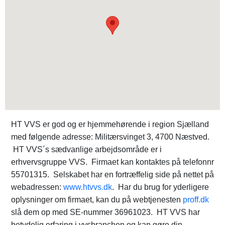
HT VVS er god og er hjemmehørende i region Sjælland
med følgende adresse: Militærsvinget 3, 4700 Næstved.
HT VVS´s sædvanlige arbejdsområde er i
erhvervsgruppe VVS. Firmaet kan kontaktes på telefonnr
55701315. Selskabet har en fortræffelig side på nettet på
webadressen:
www.htvvs.dk
. Har du brug for yderligere
oplysninger om firmaet, kan du på webtjenesten
proff.dk
slå dem op med SE-nummer 36961023. HT VVS har
betydelig erfaring i vvsbranchen og kan gøre din