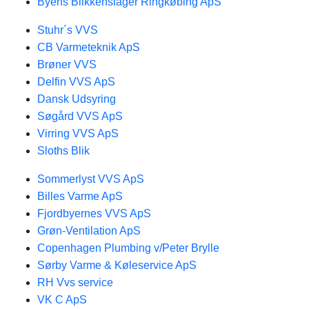
Byens Blikkenslager Ringkøbing ApS
Stuhr´s VVS
CB Varmeteknik ApS
Brøner VVS
Delfin VVS ApS
Dansk Udsyring
Søgård VVS ApS
Virring VVS ApS
Sloths Blik
Sommerlyst VVS ApS
Billes Varme ApS
Fjordbyernes VVS ApS
Grøn-Ventilation ApS
Copenhagen Plumbing v/Peter Brylle
Sørby Varme & Køleservice ApS
RH Vvs service
VK C ApS