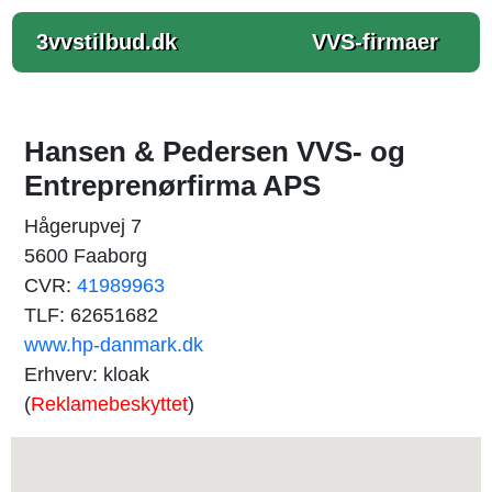
3vvstilbud.dk
VVS-firmaer
Hansen & Pedersen VVS- og
Entreprenørfirma APS
Hågerupvej 7
5600 Faaborg
CVR:
41989963
TLF: 62651682
www.hp-danmark.dk
Erhverv: kloak
(
Reklamebeskyttet
)