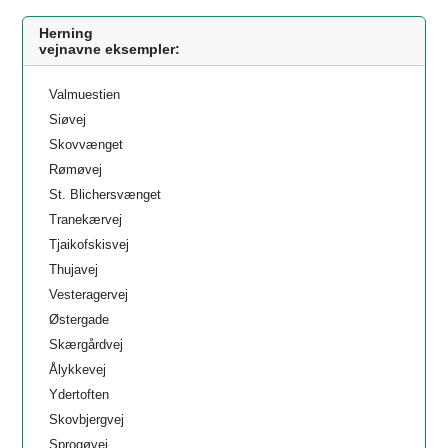
Herning
vejnavne eksempler:
Valmuestien
Siøvej
Skovvænget
Rømøvej
St. Blichersvænget
Tranekærvej
Tjaikofskisvej
Thujavej
Vesteragervej
Østergade
Skærgårdvej
Ålykkevej
Ydertoften
Skovbjergvej
Sprogøvej