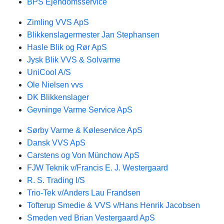
BPS Ejendomsservice
Zimling VVS ApS
Blikkenslagermester Jan Stephansen
Hasle Blik og Rør ApS
Jysk Blik VVS & Solvarme
UniCool A/S
Ole Nielsen vvs
DK Blikkenslager
Gevninge Varme Service ApS
Sørby Varme & Køleservice ApS
Dansk VVS ApS
Carstens og Von Münchow ApS
FJW Teknik v/Francis E. J. Westergaard
R. S. Trading I/S
Trio-Tek v/Anders Lau Frandsen
Tofterup Smedie & VVS v/Hans Henrik Jacobsen
Smeden ved Brian Vestergaard ApS