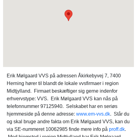
Erik Mølgaard VVS på adressen Åkirkebyvej 7, 7400
Herning hører til blandt de lokale vvsfirmaer i region
Midtjylland. Firmaet beskæftiger sig gerne indenfor
erhvervstype: VVS. Erik Mølgaard VVS kan nås på
telefonnummer 97125940. Selskabet har en seriøs
hjemmeside på denne adresse:
www.em-vvs.dk
. Står du
og skal bruge andre fakta om Erik Mølgaard VVS, kan du
via SE-nummeret 10062985 finde mere info på
proff.dk
.
Med hjemsted i region Midtjylland har Erik Mølgaard