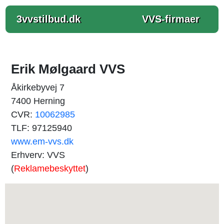
3vvstilbud.dk
VVS-firmaer
Erik Mølgaard VVS
Åkirkebyvej 7
7400 Herning
CVR:
10062985
TLF: 97125940
www.em-vvs.dk
Erhverv: VVS
(
Reklamebeskyttet
)