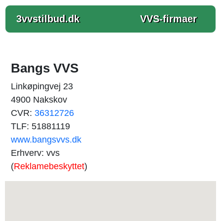
3vvstilbud.dk
VVS-firmaer
Bangs VVS
Linkøpingvej 23
4900 Nakskov
CVR:
36312726
TLF: 51881119
www.bangsvvs.dk
Erhverv: vvs
(
Reklamebeskyttet
)