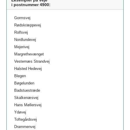
Eksempler på veje
i postnummer 4900:
Gormsvej
Rødskræppevej
Rolfsvej
Nordlundevej
Mejerivej
Margrethevænget
Vesternæs Strandvej
Halsted Hedevej
Blegen
Bøgelunden
Badstuestræde
Skalkenæsvej
Hans Møllersvej
Ydøvej
Toftegårdsvej
Drammenvej