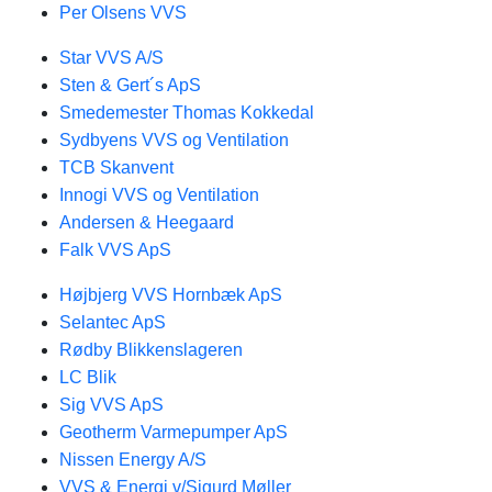
Per Olsens VVS
Star VVS A/S
Sten & Gert´s ApS
Smedemester Thomas Kokkedal
Sydbyens VVS og Ventilation
TCB Skanvent
Innogi VVS og Ventilation
Andersen & Heegaard
Falk VVS ApS
Højbjerg VVS Hornbæk ApS
Selantec ApS
Rødby Blikkenslageren
LC Blik
Sig VVS ApS
Geotherm Varmepumper ApS
Nissen Energy A/S
VVS & Energi v/Sigurd Møller