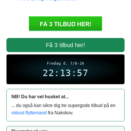
Få 3 tilbud her!
Fredag d. 7/8-26
22:13:58
NB! Du har vel husket at...
... du også kan sikre dig tre supergode tilbud på en
robust flyttemand
fra Nakskov.